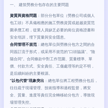
一、 建筑勞務分包存在的主要問題
資質與資格問題
：部分分包單位（勞務公司或個人
包工頭）不具備相應的施工勞務資質或超越資質范
圍承攬工程，從業人員缺乏必要的崗位資格證書和
安全培訓，埋下質量與安全隱患。
合同管理不規范
：總包單位與勞務分包方之間的合
同簽訂流于形式，或采用不規范的“口頭協議”、“陰
陽合同”。合同條款中對工作范圍、質量標準、單
價、付款方式、安全責任、工傷處理等約定不明，
是后續糾紛的主要根源。
“以包代管”現象突出
：總包單位將工程勞務分包后，
往往疏于現場管理、技術指導和過程監督，將安
全、質量、進度等責任完全轉移給分包方，導致現
場管理失控。