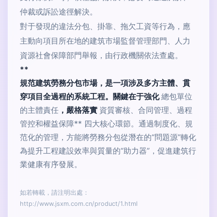
仲裁或訴訟途徑解決。
對于發現的違法分包、掛靠、拖欠工資等行為，應
主動向項目所在地的建筑市場監督管理部門、人力
資源社會保障部門舉報，由行政機關依法查處。
**
規范建筑勞務分包市場，是一項涉及多方主體、貫
穿項目全過程的系統工程。關鍵在于強化
總包單位
的主體責任
，嚴格落實
資質審核、合同管理、過程
管控和權益保障** 四大核心環節。通過制度化、規
范化的管理，方能將勞務分包從潛在的“問題源”轉化
為提升工程建設效率與質量的“助力器”，促進建筑行
業健康有序發展。
如若轉載，請注明出處：
http://www.jsxm.com.cn/product/1.html