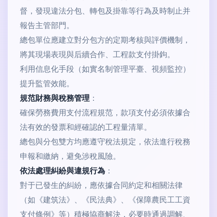
督，發現違法分包、轉包及掛靠等行為及時制止并
報告主管部門。
總包單位應建立對分包方的定期考核與評價機制，
將其現場表現與后續合作、工程款支付掛鉤。
利用信息化手段（如實名制管理平臺、視頻監控）
提升監管效能。
規范財務與稅務管理
：
確保勞務費用支付流程規范，款項支付必須依據合
法有效的發票和經確認的工程量清單。
總包與分包雙方均應遵守稅法規定，依法進行稅務
申報和繳納，避免涉稅風險。
依法處理糾紛與違規行為
：
對于已發生的糾紛，應依據合同約定和相關法律
（如《建筑法》、《民法典》、《保障農民工工資
支付條例》等）積極協商解決，必要時通過調解、