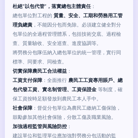
杜絕“以包代管”，落實總包主體責任
：
總包單位對工程的
質量、安全、工期和勞務用工管
理負總責
，不能因分包而免除。必須建立健全對分
包單位的全過程管理體系，包括技術交底、過程檢
查、質量驗收、安全巡查、進度協調等。
將勞務分包隊伍納入總包單位的統一管理，實行同
標準、同要求、同檢查。
切實保障農民工合法權益
：
工資支付保障
：全面推行
農民工工資專用賬戶、總
包代發工資、實名制管理、工資保證金
等制度，確
保工資按時足額發放到農民工本人手中。
社會保障
：督促分包單位為農民工繳納工傷保險，
鼓勵參加其他社會保險，分散工傷及職業風險。
加強過程監管與風險防控
：
建設單位和監理單位應加強對勞務分包活動的監