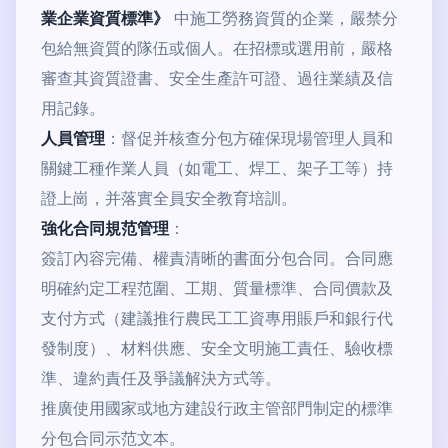
業企業資質標準》
中施工勞務資質的企業，嚴禁分
包給無資質的隊伍或個人。在招標或選用前，嚴格
審查其資質證書、安全生產許可證、過往業績及信
用記錄。
人員管理
：督促并核查分包方確保現場管理人員和
關鍵工種作業人員（如電工、焊工、架子工等）持
證上崗，并落實全員安全教育培訓。
強化合同規范管理
：
簽訂內容完備、權責清晰的書面分包合同。合同應
明確約定工程范圍、工期、質量標準、合同價款及
支付方式（建議推行農民工工資專用賬戶和銀行代
發制度）、材料供應、安全文明施工責任、驗收標
準、違約責任及爭議解決方式等。
推廣使用國家或地方建設行政主管部門制定的標準
分包合同示范文本。