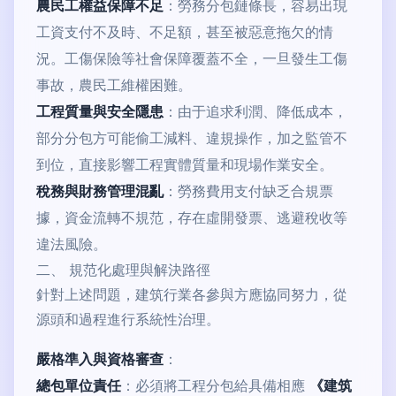
農民工權益保障不足
：勞務分包鏈條長，容易出現
工資支付不及時、不足額，甚至被惡意拖欠的情
況。工傷保險等社會保障覆蓋不全，一旦發生工傷
事故，農民工維權困難。
工程質量與安全隱患
：由于追求利潤、降低成本，
部分分包方可能偷工減料、違規操作，加之監管不
到位，直接影響工程實體質量和現場作業安全。
稅務與財務管理混亂
：勞務費用支付缺乏合規票
據，資金流轉不規范，存在虛開發票、逃避稅收等
違法風險。
二、 規范化處理與解決路徑
針對上述問題，建筑行業各參與方應協同努力，從
源頭和過程進行系統性治理。
嚴格準入與資格審查
：
總包單位責任
：必須將工程分包給具備相應
《建筑